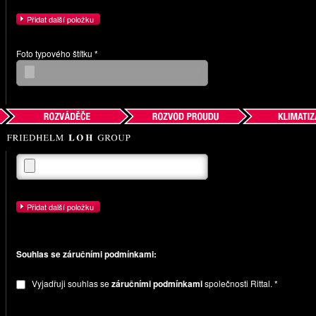
Přidat další položku
Foto typového štítku *
Přidat další položku
Umístění zařízení
Přidat další položku
Souhlas se záručními podmínkami:
Vyjadřuji souhlas se
záručními podmínkami
společnosti Rittal. *