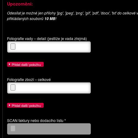
Upozornění:
Odesílat je možné jen přílohy 'jpg', 'jpeg', 'png', 'gif', 'pdf', 'docx', 'txt' do celkové
přikládaných souborů
!
10 MB
Fotografie vady – detail (jestliže je vada zřejmá)
Přidat další položku
Fotografie zboží – celkové
Přidat další položku
SCAN faktury nebo dodacího listu *