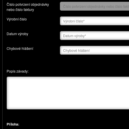
Číslo potvrzení objednávky
nebo číslo faktury
Výrobní číslo
Datum výroby
Chybové hlášení
Popis závady:
Příloha: